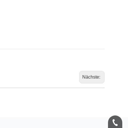
Nächste:
+86-570