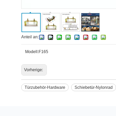
Anteil an:
Modell:
F165
Vorherige:
Türzubehör-Hardware
Schiebetür-Nylonrad