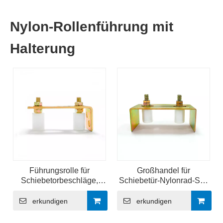
Nylon-Rollenführung mit
Halterung
Führungsrolle für
Großhandel für
Schiebetorbeschläge,
Schiebetür-Nylonrad-Set,
Nylonrolle mit Halterung
2 Rollen, Schiebetür-
Zubehör, Hardware
erkundigen
erkundigen