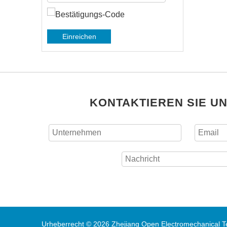
Einreichen
KONTAKTIEREN SIE U
Urheberrecht ©
2026
Zhejiang Open Electromechanical Te