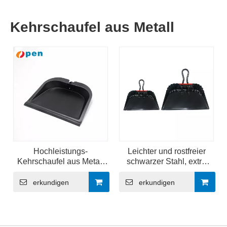
Kehrschaufel aus Metall
Hochleistungs-
Leichter und rostfreier
Kehrschaufel aus Metall
schwarzer Stahl, extra
mit großem
große Industrie-Metall-
Fassungsvermögen,
Kehrschaufel
erkundigen
erkundigen
schwarz beschichtete
Kehrschaufel