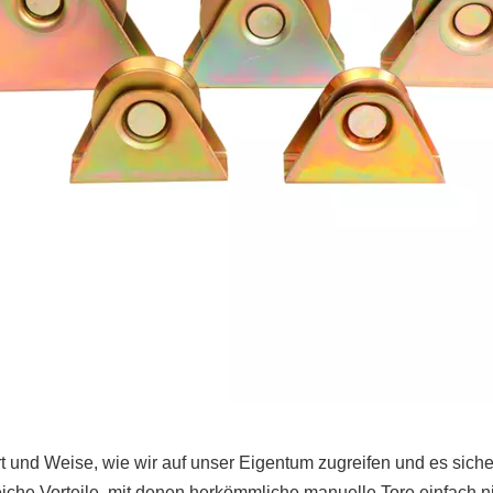
rt und Weise, wie wir auf unser Eigentum zugreifen und es sicher
eiche Vorteile, mit denen herkömmliche manuelle Tore einfach ni