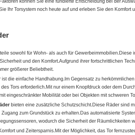
Faktoren können Sie eine fundierte Entscheidung bei der Auswa
 Sie Ihr Torsystem noch heute auf und erleben Sie den Komfort u
der
rteile sowohl für Wohn- als auch für Gewerbeimmobilien.Diese 
Sicherheit und den Komfort.Aufgrund ihrer fortschrittlichen Tec
mmer größerer Beliebtheit.
der ist die einfache Handhabung.Im Gegensatz zu herkömmlichen
es Tors erforderlich.Mit nur einem Knopfdruck oder dem Durchzi
it eingeschränkter Mobilität oder bei Objekten mit schweren Tor
räder
bieten eine zusätzliche Schutzschicht.Diese Räder sind mi
, Zugang zum Grundstück zu erhalten.Das automatisierte Syste
ungssensoren, wodurch die Sicherheit der Räumlichkeiten wei
Komfort und Zeitersparnis.Mit der Möglichkeit, das Tor fernzus