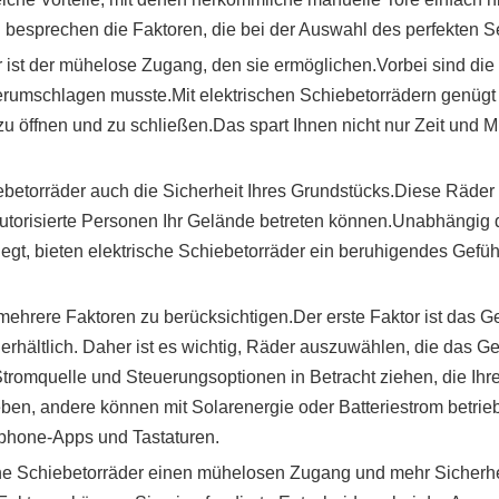
nd besprechen die Faktoren, die bei der Auswahl des perfekten Se
er ist der mühelose Zugang, den sie ermöglichen.Vorbei sind di
mschlagen musste.Mit elektrischen Schiebetorrädern genügt e
öffnen und zu schließen.Das spart Ihnen nicht nur Zeit und Mü
etorräder auch die Sicherheit Ihres Grundstücks.Diese Räder s
autorisierte Personen Ihr Gelände betreten können.Unabhängig d
gt, bieten elektrische Schiebetorräder ein beruhigendes Gefüh
mehrere Faktoren zu berücksichtigen.Der erste Faktor ist das G
erhältlich. Daher ist es wichtig, Räder auszuwählen, die das G
Stromquelle und Steuerungsoptionen in Betracht ziehen, die Ih
ieben, andere können mit Solarenergie oder Batteriestrom betr
phone-Apps und Tastaturen.
e Schiebetorräder einen mühelosen Zugang und mehr Sicherheit