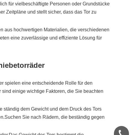
ich für vielbeschäftigte Personen oder Grundstücke
Zeitpläne und stellt sicher, dass das Tor zu
hen aus hochwertigen Materialien, die verschiedenen
ten eine zuverlässige und effiziente Lösung für
hiebetorräder
r spielen eine entscheidende Rolle für den
er sind einige wichtige Faktoren, die Sie beachten
 sie ständig dem Gewicht und dem Druck des Tors
lten.Suchen Sie nach Rädern, die beständig gegen
+86-570
orräder.Das Gewicht des Tors bestimmt die