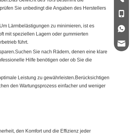
prüfen Sie unbedingt die Angaben des Herstellers
+86-139
Um Lärmbelästigungen zu minimieren, ist es
+86-139
oft mit speziellen Lagern oder gummierten
etrieb führt.
sales2@z
e sparen.Suchen Sie nach Rädern, denen eine klare
fessionelle Hilfe benötigen oder ob Sie die
timale Leistung zu gewährleisten.Berücksichtigen
achen den Wartungsprozess einfacher und weniger
erheit, den Komfort und die Effizienz jeder