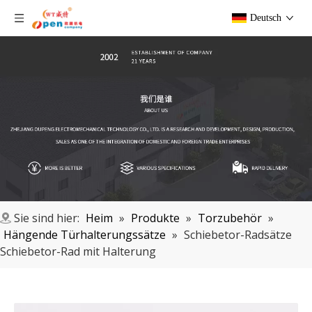
Deutsch
Sie sind hier:
Heim
»
Produkte
»
Torzubehör
»
Hängende Türhalterungssätze
»
Schiebetor-Radsätze
Schiebetor-Rad mit Halterung