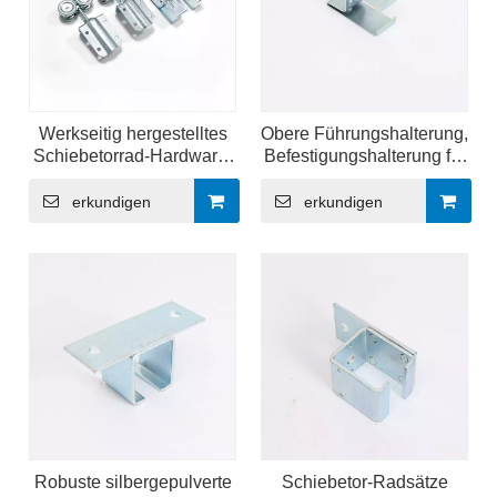
Werkseitig hergestelltes
Obere Führungshalterung,
Schiebetorrad-Hardware-
Befestigungshalterung für
Kit
Schiebetüren
erkundigen
erkundigen
Robuste silbergepulverte
Schiebetor-Radsätze