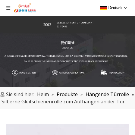
Deutsch
Sie sind hier:
Heim
»
Produkte
»
Hängende Türrolle
»
Silberne Gleitschienenrolle zum Aufhängen an der Tür