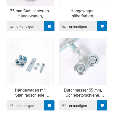
75 mm Stahlschienen-
Hängewagen,
Hängewagen,
silberfarben,
silberfarbene
verschiebbare Laufrolle,
Gleitschienenrolle
hängendes Scheunentor-
erkundigen
erkundigen
Schienenwagenrad
Hängewagen mit
Durchmesser 55 mm,
Stahlradschiene,
Schiebetorschiene,
verschiebbare Laufrolle,
hängendes Rad,
hängendes
Rollenlager
erkundigen
erkundigen
Türschienenwagenrad