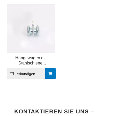
Hängewagen mit
Stahlschiene,
Durchmesser 24 mm,
silberfarbene
erkundigen
Gleitschienenrolle
KONTAKTIEREN SIE UNS –