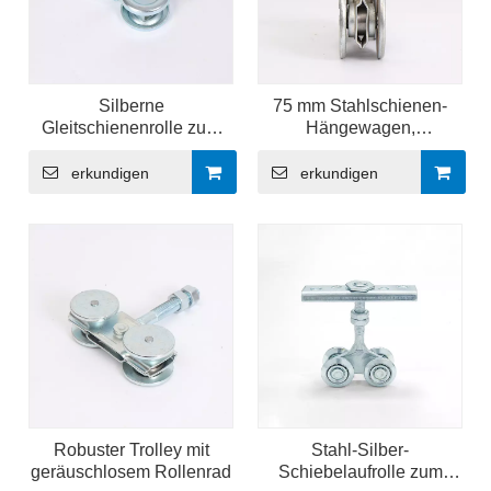
Silberne
75 mm Stahlschienen-
Gleitschienenrolle zum
Hängewagen,
Aufhängen an der Tür
silberfarbene
Gleitschienenrolle
erkundigen
erkundigen
Robuster Trolley mit
Stahl-Silber-
geräuschlosem Rollenrad
Schiebelaufrolle zum