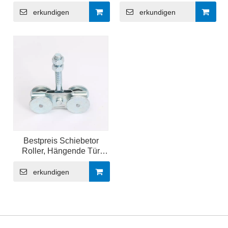
Aufhängen an
Scheunentorschienen,
erkundigen
erkundigen
Trolley-Rad
Bestpreis Schiebetor
Roller, Hängende Tür
Roller Kit
erkundigen