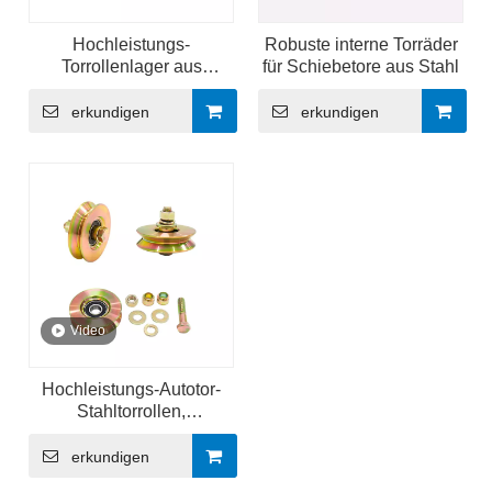
Hochleistungs-
Robuste interne Torräder
Torrollenlager aus
für Schiebetore aus Stahl
rostfreiem Stahl mit V-Nut
erkundigen
erkundigen
Video
Hochleistungs-Autotor-
Stahltorrollen,
Schiebetorräder
erkundigen